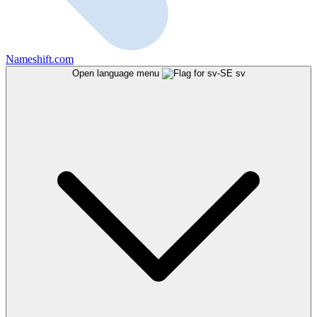
Nameshift.com
Open language menu
sv