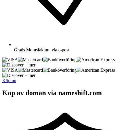
Gratis
Momsfaktura via e-post
+ mer
+ mer
Köp nu
Köp av domän via nameshift.com