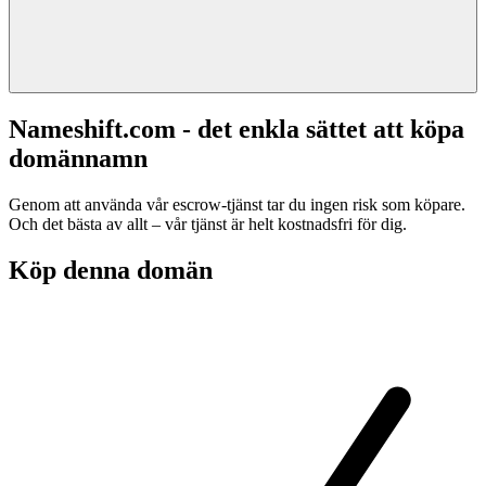
Nameshift.com - det enkla sättet att köpa
domännamn
Genom att använda vår escrow-tjänst tar du ingen risk som köpare.
Och det bästa av allt – vår tjänst är helt kostnadsfri för dig.
Köp denna domän