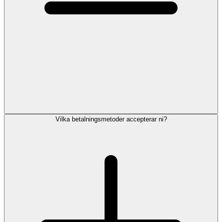
Vilka betalningsmetoder accepterar ni?